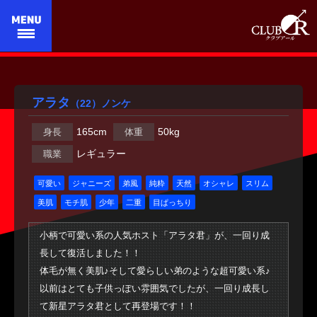
アラタ
（22）
ノンケ
165cm
50kg
身長
体重
レギュラー
職業
可愛い
ジャニーズ
弟風
純粋
天然
オシャレ
スリム
美肌
モチ肌
少年
二重
目ぱっちり
小柄で可愛い系の人気ホスト「アラタ君」が、一回り成
長して復活しました！！
体毛が無く美肌♪そして愛らしい弟のような超可愛い系♪
以前はとても子供っぽい雰囲気でしたが、一回り成長し
て新星アラタ君として再登場です！！