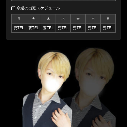
今週の出勤スケジュール
月
火
水
木
金
土
日
要TEL
要TEL
要TEL
要TEL
要TEL
要TEL
要TEL