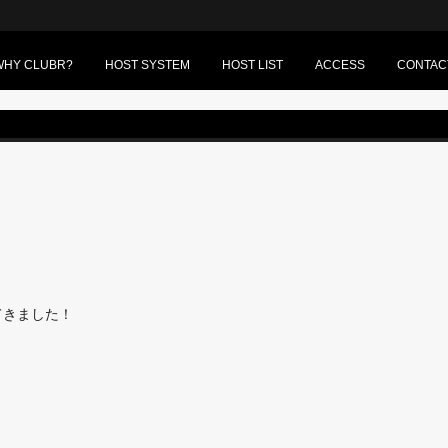
WHY CLUBR?
HOST SYSTEM
HOST LIST
ACCESS
CONTAC
てきました！