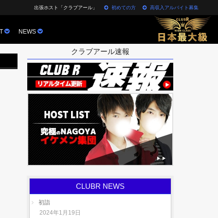
出張ホスト「クラブアール」
初めての方
高収入アルバイト募集
T
NEWS
クラブアール速報
CLUBR NEWS
初詣
2024年1月19日