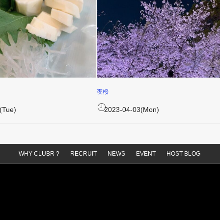
夜桜
(Tue)
2023-04-03(Mon)
WHY CLUBR ?
RECRUIT
NEWS
EVENT
HOST BLOG